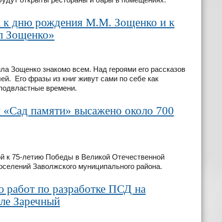
а к дню рождения М.М. Зощенко и к
л Зощенко»
а Зощенко знакомо всем. Над героями его рассказов
ей. Его фразы из книг живут сами по себе как
 подвластные времени.
и «Сад памяти» высажено около 700
ой к 75-летию Победы в Великой Отечественной
 поселений Заволжского муниципального района.
 работ по разработке ПСД на
еле Заречный