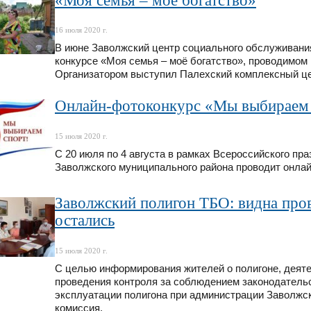
«Моя семья – моё богатство»
16 июля 2020 г.
В июне Заволжский центр социального обслуживани
конкурсе «Моя семья – моё богатство», проводимом 
Организатором выступил Палехский комплексный це
Онлайн-фотоконкурс «Мы выбираем 
15 июля 2020 г.
С 20 июля по 4 августа в рамках Всероссийского п
Заволжского муниципального района проводит онлай
Заволжский полигон ТБО: видна пров
остались
15 июля 2020 г.
С целью информирования жителей о полигоне, деяте
проведения контроля за соблюдением законодатель
эксплуатации полигона при администрации Заволжс
комиссия.