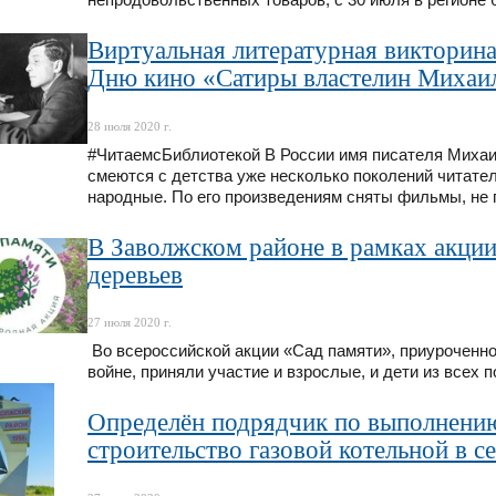
Виртуальная литературная викторин
Дню кино «Сатиры властелин Михаи
28 июля 2020 г.
#ЧитаемсБиблиотекой В России имя писателя Михаил
смеются с детства уже несколько поколений читател
народные. По его произведениям сняты фильмы, не
В Заволжском районе в рамках акци
деревьев
27 июля 2020 г.
Во всероссийской акции «Сад памяти», приуроченн
войне, приняли участие и взрослые, и дети из всех
Определён подрядчик по выполнению
строительство газовой котельной в с