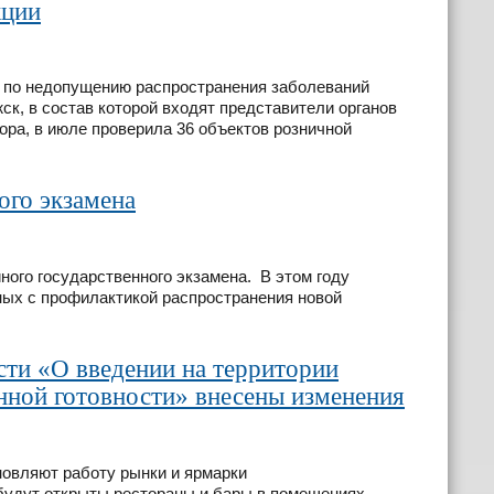
кции
 по недопущению распространения заболеваний
ск, в состав которой входят представители органов
ора, в июле проверила 36 объектов розничной
ого экзамена
ного государственного экзамена. В этом году
ных с профилактикой распространения новой
сти «О введении на территории
ной готовности» внесены изменения
новляют работу рынки и ярмарки
 будут открыты рестораны и бары в помещениях.