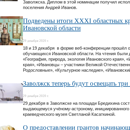
Заволжска. Диплом в этой номинации получил испол
поселения Андрей Иванов.
Подведены итоги XХХI областных к
Ивановской области
29 декабря 2020 г.
18 и 19 декабря в форме веб-конференции прошёл 
обучающихся Ивановской области. На чтения были 
«География, природа, экология Ивановского края», 
края», «Ивановцы – участники Великой Отечественн
Родословные», «Культурное наследие», «Ивановский
Заволжск теперь будут освещать три
29 декабря 2020 г.
29 декабря в Заволжске на площади Бредихина сос
выдающемуся учёному-астроному, инициированного 
краеведческого музея Светланой Касаткиной.
О предоставлении грантов начинаю