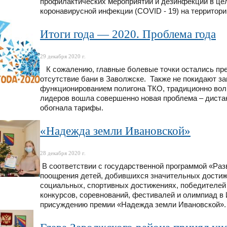
профилактических мероприятий и дезинфекции в це
коронавирусной инфекции (COVID - 19) на территори
Итоги года — 2020. Проблема года
29 декабря 2020 г.
К сожалению, главные болевые точки остались пре
отсутствие бани в Заволжске. Также не покидают з
функционированием полигона ТКО, традиционно вол
лидеров вошла совершенно новая проблема – дистан
обогнала тарифы.
«Надежда земли Ивановской»
28 декабря 2020 г.
В соответствии с государственной программой «Раз
поощрения детей, добившихся значительных достиже
социальных, спортивных достижениях, победителей
конкурсов, соревнований, фестивалей и олимпиад в 
присуждению премии «Надежда земли Ивановской».