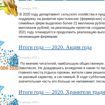
29 декабря 2020 г.
В 2020 году департамент сельского хозяйства и пр
поддержку на развитие крестьянских (фермерских) 
семейных ферм выделено более 21 миллиона рублей
миллионов рублей, на реализацию проектов создания
2021 году планируется продолжить реализацию выпл
начинающим фермерам.
Итоги года — 2020. Акция года
29 декабря 2020 г.
По мнению читателей, наибольшую общественную зн
Заволжске. Не дождавшись вхождения в какие-то пр
главного места отдыха горожан, жители сами решили
не разовый характер, а системный. В ходе субботни
значительная часть его больше не напоминает лесн
Итоги года — 2020. Хранители трад
29 декабря 2020 г.