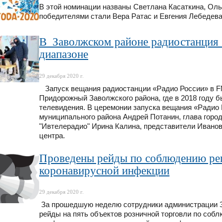
В этой номинации названы Светлана Касаткина, Оль
победителями стали Вера Ратас и Евгения Лебедева
В Заволжском районе радиостанция 
диапазоне
29 декабря 2020 г.
Запуск вещания радиостанции «Радио России» в F
Придорожный Заволжского района, где в 2018 году 
телевидения. В церемонии запуска вещания «Радио 
муниципального района Андрей Потанин, глава горо
"Ивтелерадио" Ирина Калина, представители Иванов
центра.
Проведены рейды по соблюдению рег
коронавирусной инфекции
29 декабря 2020 г.
За прошедшую неделю сотрудники администрации З
рейды на пять объектов розничной торговли по соб