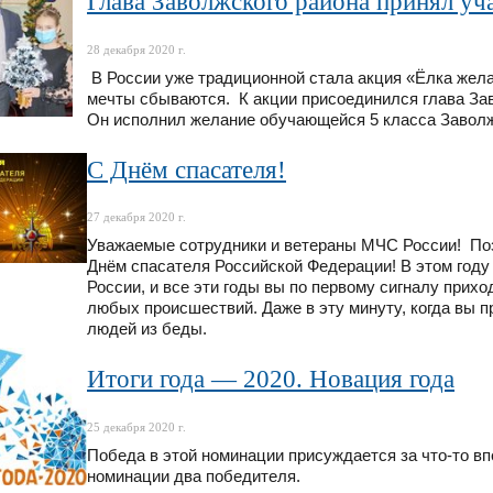
Глава Заволжского района принял уч
28 декабря 2020 г.
В России уже традиционной стала акция «Ёлка желан
мечты сбываются. К акции присоединился глава За
Он исполнил желание обучающейся 5 класса Завол
С Днём спасателя!
27 декабря 2020 г.
Уважаемые сотрудники и ветераны МЧС России! По
Днём спасателя Российской Федерации! В этом году
России, и все эти годы вы по первому сигналу прих
любых происшествий. Даже в эту минуту, когда вы п
людей из беды.
Итоги года — 2020. Новация года
25 декабря 2020 г.
Победа в этой номинации присуждается за что-то вп
номинации два победителя.