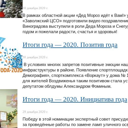
30 декабря 2020 г.
В рамках областной акции «Дед Мороз идёт к Вам!
«Заволжский ЦСО» подготовили видео поздравлени
Виноградова выступили в роли Деда Мороза и Снег
годом и пожелали радости, счастья и здоровья!
Итоги года — 2020. Позитив года
30 декабря 2020 г.
В условиях многих запретов позитивные эмоции наш
инфраструктуры в районе. Появление спортплощадки
Демография», спорткомплекса «Воркаут» у дома № 1
для жителей Воздвиженья таким позитивом стала ус
депутатом облдумы Александром Фоминым.
Итоги года — 2020. Инициатива года
29 декабря 2020 г.
Победу в этой номинации экспертный совет присуди
за проведённые работы по замене ламп уличного осв