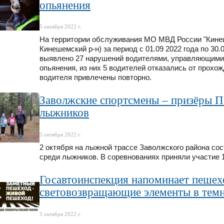
опьянения
5 октября 2022 г.
На территории обслуживания МО МВД России "Кинеш
Кинешемский р-н) за период с 01.09 2022 года по 30
выявлено 27 нарушений водителями, управляющими 
опьянения, из них 5 водителей отказались от прохо
водителя привлечены повторно.
Заволжские спортсмены – призёры Пе
лыжников
5 октября 2022 г.
2 октября на лыжной трассе Заволжского района со
среди лыжников. В соревнованиях приняли участие 
Госавтоинспекция напоминает пешех
световозвращающие элементы в темн
5 октября 2022 г.