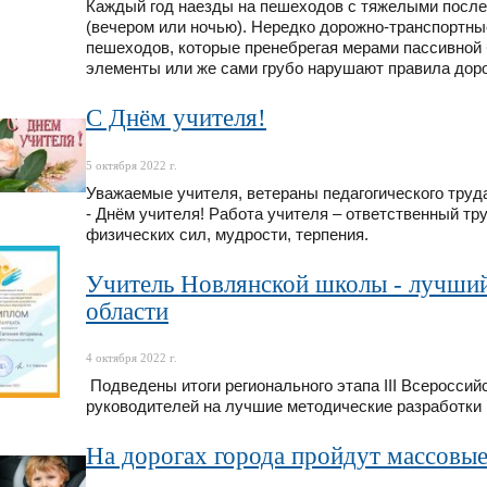
Каждый год наезды на пешеходов с тяжелыми после
(вечером или ночью). Нередко дорожно-транспортны
пешеходов, которые пренебрегая мерами пассивной
элементы или же сами грубо нарушают правила дор
С Днём учителя!
5 октября 2022 г.
Уважаемые учителя, ветераны педагогического тру
- Днём учителя! Работа учителя – ответственный тр
физических сил, мудрости, терпения.
Учитель Новлянской школы - лучший
области
4 октября 2022 г.
Подведены итоги регионального этапа III Всероссий
руководителей на лучшие методические разработки
На дорогах города пройдут массовы