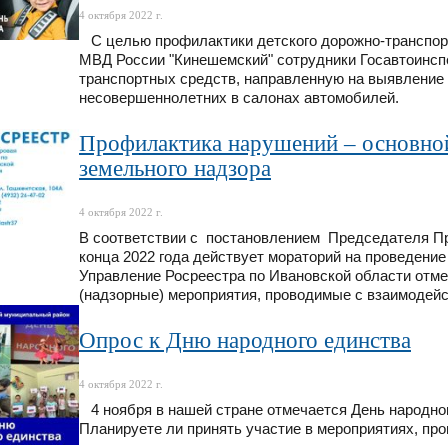
4 октября 2022 г.
С целью профилактики детского дорожно-транспор
МВД России "Кинешемский" сотрудники Госавтоинспе
транспортных средств, направленную на выявление
несовершеннолетних в салонах автомобилей.
Профилактика нарушений – основной
земельного надзора
4 октября 2022 г.
В соответствии с постановлением Председателя П
конца 2022 года действует мораторий на проведени
Управление Росреестра по Ивановской области отм
(надзорные) мероприятия, проводимые с взаимодей
Опрос к Дню народного единства
4 октября 2022 г.
4 ноября в нашей стране отмечается День народног
Планируете ли принять участие в мероприятиях, пр