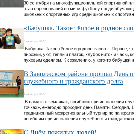
30 сентября на многофункциональной спортивной п
этап соревнований по мини-футболу среди обучающ
школьных спортивных игр среди школьных спортивн
«Бабушка. Такое тёплое и родное с
3 октября 2022 г.
Бабушка. Такое тёплое и родное слово… Первое, что
пирожки, уют, тёплый платок, клубок ниток и часы, к
пуховым одеялом. К сожалению, у кого-то бабушки 
В Заволжском районе прошёл День п
служебного и гражданского долга
1 октября 2022 г.
В память о земляках, погибших при исполнении служ
точках», ежегодно проходит день Памяти. Сегодня, 1
традиционный межрегиональный турнир по панкрати
погибшим при исполнении служебного и гражданского
С Днём пожилых людей!