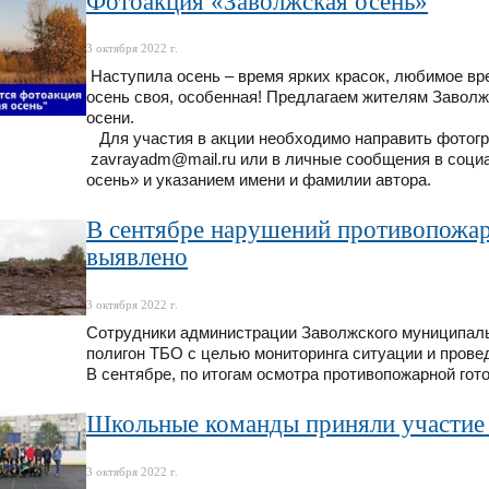
Фотоакция «Заволжская осень»
3 октября 2022 г.
Наступила осень – время ярких красок, любимое вре
осень своя, особенная! Предлагаем жителям Завол
осени.
Для участия в акции необходимо направить фотогр
zavrayadm@mail.ru или в личные сообщения в соци
осень» и указанием имени и фамилии автора.
В сентябре нарушений противопожар
выявлено
3 октября 2022 г.
Сотрудники администрации Заволжского муниципал
полигон ТБО с целью мониторинга ситуации и прове
В сентябре, по итогам осмотра противопожарной гот
Школьные команды приняли участие 
3 октября 2022 г.