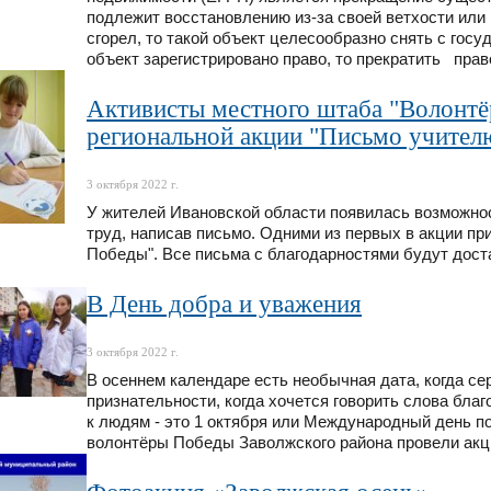
подлежит восстановлению из-за своей ветхости или
сгорел, то такой объект целесообразно снять с госуд
объект зарегистрировано право, то прекратить пра
Активисты местного штаба "Волонтё
региональной акции "Письмо учител
3 октября 2022 г.
У жителей Ивановской области появилась возможнос
труд, написав письмо. Одними из первых в акции п
Победы". Все письма с благодарностями будут дост
В День добра и уважения
3 октября 2022 г.
В осеннем календаре есть необычная дата, когда с
признательности, когда хочется говорить слова бла
к людям - это 1 октября или Международный день п
волонтёры Победы Заволжского района провели акц