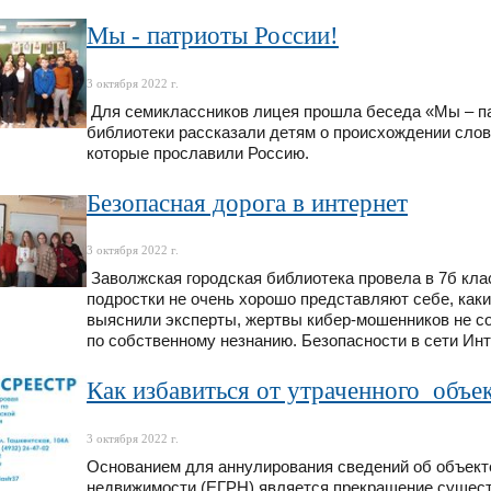
Мы - патриоты России!
3 октября 2022 г.
Для семиклассников лицея прошла беседа «Мы – па
библиотеки рассказали детям о происхождении слов
которые прославили Россию.
Безопасная дорога в интернет
3 октября 2022 г.
Заволжская городская библиотека провела в 7б клас
подростки не очень хорошо представляют себе, какие
выяснили эксперты, жертвы кибер-мошенников не с
по собственному незнанию. Безопасности в сети Ин
Как избавиться от утраченного объ
3 октября 2022 г.
Основанием для аннулирования сведений об объекте
недвижимости (ЕГРН) является прекращение сущест