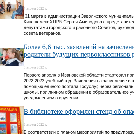
4 апреля 2022 г.
31 марта в администрации Заволжского муниципальн
Кинешемской ЦРБ Сергея Аминодова с представител
депутатами городского и районного Советов, руково
совета ветеранов.
Более 6,6 тыс. заявлений на зачислен
родители будущих первоклассников 
3 апреля 2022 г.
Первого апреля в Ивановской области стартовал при
2022-2023 учебный год. Заявления на зачисление в 
помощью единого портала Госуслуг, через региональ
школы, при личном обращении в образовательное у
уведомлением о вручении.
В библиотеке оформлен стенд об опа
3 апреля 2022 г.
В соответствии с планом мероприятий по предупреж