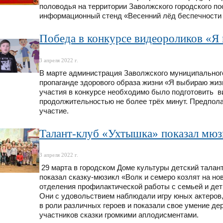
половодья на территории Заволжского городского по
информационный стенд «Весенний лёд беспечности 
Победа в конкурсе видеороликов «Я
3 апреля 2022 г.
В марте администрация Заволжского муниципального
пропаганде здорового образа жизни «Я выбираю жизн
участия в конкурсе необходимо было подготовить в
продолжительностью не более трёх минут. Предпола
участие.
Талант-клуб «Ухтышка» показал мюз
3 апреля 2022 г.
29 марта в городском Доме культуры детский талан
показал сказку-мюзикл «Волк и семеро козлят на н
отделения профилактической работы с семьей и де
Они с удовольствием наблюдали игру юных актеров,
в роли различных героев и показали свое умение д
участников сказки громкими аплодисментами.