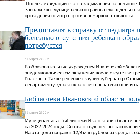
После ликвидации очагов задымления на полигоне Т
Заволжского муниципального района еженедельно вы
проведения осмотра противопожарной готовности.
Предоставлять справку от педиатра п
болезнью отсутствия ребенка в обра
потребуется
31 марта 2022 г.
В образовательные учреждения Ивановской области
эпидемиологическом окружении после отсутствия ре
болезнью. Такое решение озвучил губернатор Стани
департаменту здравоохранения оперативно принять
Библиотеки Ивановской области полу
31 марта 2022 г.
Муниципальные библиотеки Ивановской области пол
на 2022-2024 годы. Соответствующее постановление
На эти цели направят 12,9 млн рублей из средств о