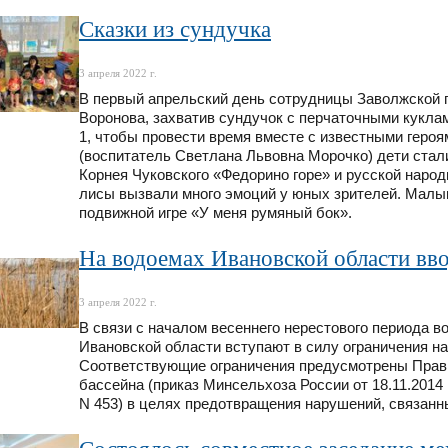
Cказки из сундучка
3 апреля 2022 г.
В первый апрельский день сотрудницы Заволжской го
Воронова, захватив сундучок с перчаточными куклам
1, чтобы провести время вместе с известными геро
(воспитатель Светлана Львовна Морочко) дети стал
Корнея Чуковского «Федорино горе» и русской народ
лисы вызвали много эмоций у юных зрителей. Малыш
подвижной игре «У меня румяный бок».
На водоемах Ивановской области вв
3 апреля 2022 г.
В связи с началом весеннего нерестового периода в
Ивановской области вступают в силу ограничения н
Соответствующие ограничения предусмотрены Прав
бассейна (приказ Минсельхоза России от 18.11.2014
N 453) в целях предотвращения нарушений, связанн