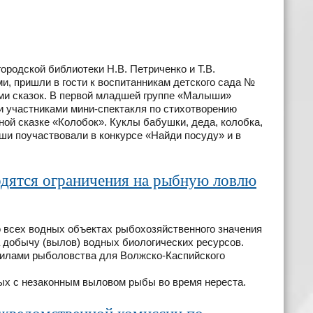
родской библиотеки Н.В. Петриченко и Т.В.
и, пришли в гости к воспитанникам детского сада №
ями сказок. В первой младшей группе «Малыши»
и участниками мини-спектакля по стихотворению
ной сказке «Колобок». Куклы бабушки, деда, колобка,
и поучаствовали в конкурсе «Найди посуду» и в
одятся ограничения на рыбную ловлю
о всех водных объектах рыбохозяйственного значения
а добычу (вылов) водных биологических ресурсов.
илами рыболовства для Волжско-Каспийского
ых с незаконным выловом рыбы во время нереста.