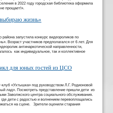
селения в 2022 году городская библиотека оформила
не прощает!».
 выбираю жизнь»
 района запустила конкурс видеороликов по
ь». Возраст участников предполагался от 6 лет. Для
идеоролик антинаркотической направленности,
галось как индивидуальное, так и коллективное
икл для юных гостей из ЦСО
т-клуб «Ухтышка» под руководством Л.Г. Родионовой
овый лад». Посмотреть представление пришли дети из
тьми Заволжского центра социального обслуживания.
 где дети с радостью и волнением перевоплощались
ержаться на сцене. Зрители оценили старания