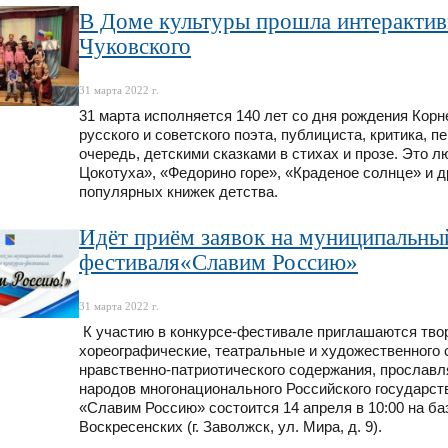
В Доме культуры прошла интерактив
Чуковского
31 марта 2022 г.
31 марта исполняется 140 лет со дня рождения Корн
русского и советского поэта, публициста, критика, п
очередь, детскими сказками в стихах и прозе. Это 
Цокотуха», «Федорино горе», «Краденое солнце» и 
популярных книжек детства.
Идёт приём заявок на муниципальный
фестиваля«Славим Россию»
31 марта 2022 г.
К участию в конкурсе-фестивале приглашаются тво
хореографические, театральные и художественного 
нравственно-патриотического содержания, прослав
народов многонационального Российского государс
«Славим Россию» состоится 14 апреля в 10:00 на ба
Воскресенских (г. Заволжск, ул. Мира, д. 9).