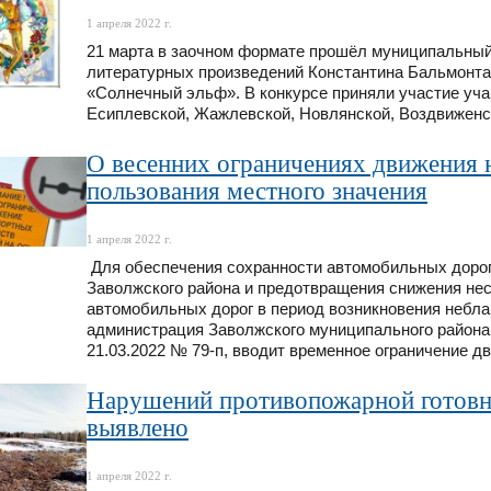
1 апреля 2022 г.
21 марта в заочном формате прошёл муниципальный 
литературных произведений Константина Бальмонта,
«Солнечный эльф». В конкурсе приняли участие уча
Есиплевской, Жажлевской, Новлянской, Воздвиженс
О весенних ограничениях движения 
пользования местного значения
1 апреля 2022 г.
Для обеспечения сохранности автомобильных дорог 
Заволжского района и предотвращения снижения не
автомобильных дорог в период возникновения небл
администрация Заволжского муниципального района,
21.03.2022 № 79-п, вводит временное ограничение д
Нарушений противопожарной готовно
выявлено
1 апреля 2022 г.